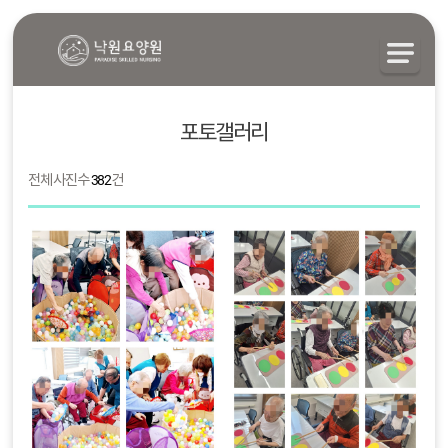
포토갤러리
전체 사진수
382
건