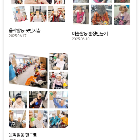
음악활동-꽃반지춤
미술활동-훈장만들기
2025-06-17
2025-06-10
음악활동-핸드벨