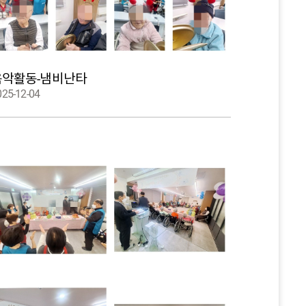
음악활동-냄비난타
025-12-04