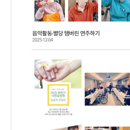
음악활동-별당 탬버린 연주하기
2025-12-04