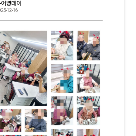
붕어빵데이
025-12-16