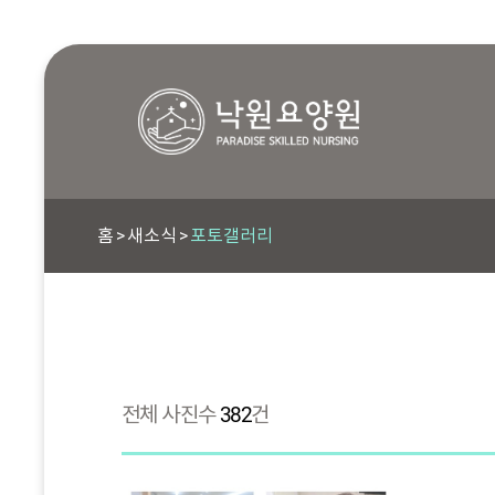
홈
새소식
포토갤러리
전체 사진수
382
건