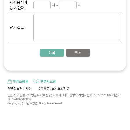
자원봉사
가
시 ~
시
능 시간대
남기실 말
등록
취소
엔젤쇼핑몰
엔젤시스템
개인정보처리방침
급여종류
: 노인요양시설
인천 서구 완정로10번길 6-7 (마전동) 대표자 : 대표 한영옥 사업자번호 : 137-82-71104 기관기
호 : 1-28260-00055
Copyright(c) 낙원요양원 All rights reserved.