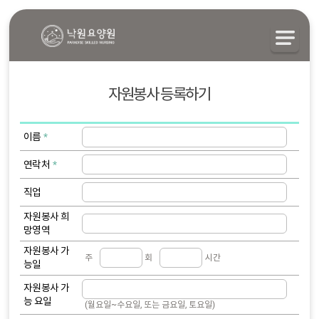
자원봉사 등록하기
이름
연락처
직업
자원봉사
희
망영역
자원봉사
가
주
회
시간
능일
자원봉사
가
능 요일
(월요일~수요일, 또는 금요일, 토요일)